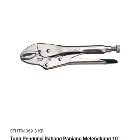
STHT84369-8-KR
Tang Pengunci Rahang Panjang Melengkung 10".